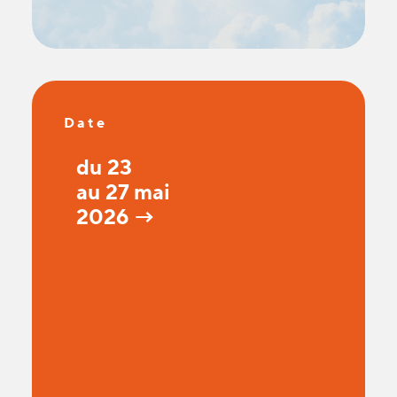
Date
du 23
au 27 mai
2026 →