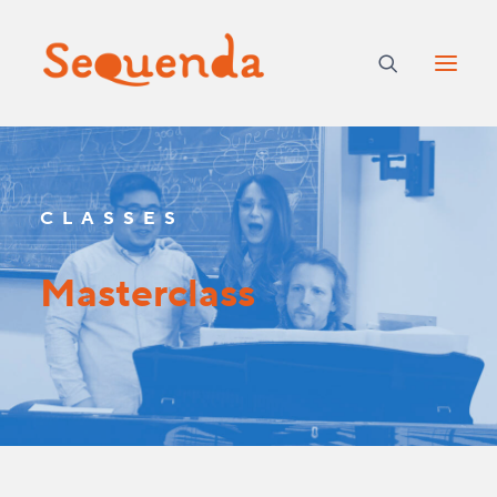
CLASSES
M
a
s
t
e
r
c
l
a
s
s