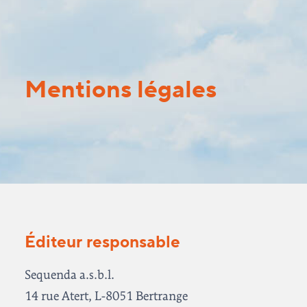
M
e
n
t
i
o
n
s
l
é
g
a
l
e
s
Éditeur responsable
Sequenda a.s.b.l.
14 rue Atert, L-8051 Bertrange