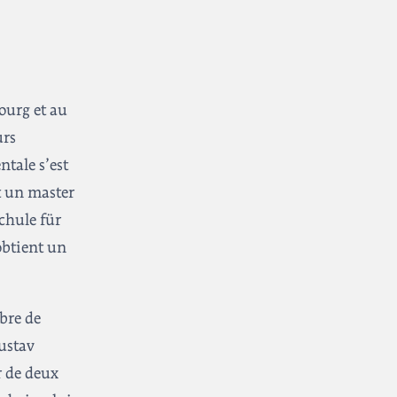
ourg et au
urs
ntale s’est
t un master
chule für
obtient un
mbre de
ustav
r de deux