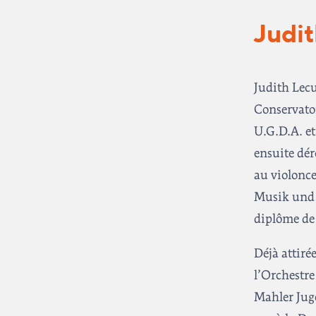
Judit
Judith Lecu
Conservatoi
U.G.D.A. et
ensuite dér
au violonce
Musik und D
diplôme de 
Déjà attiré
l’Orchestr
Mahler Jug