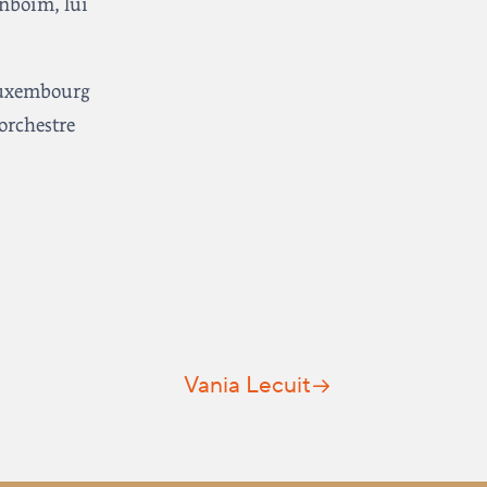
enboim, lui
 Luxembourg
orchestre
Vania Lecuit